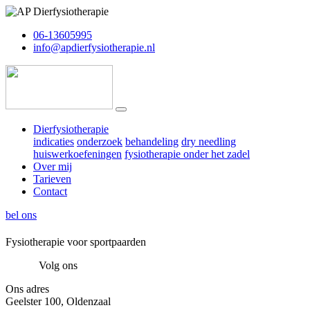
06-13605995
info@apdierfysiotherapie.nl
Dierfysiotherapie
indicaties
onderzoek
behandeling
dry needling
huiswerkoefeningen
fysiotherapie onder het zadel
Over mij
Tarieven
Contact
bel ons
Fysiotherapie voor sportpaarden
Volg ons
Ons adres
Geelster 100, Oldenzaal